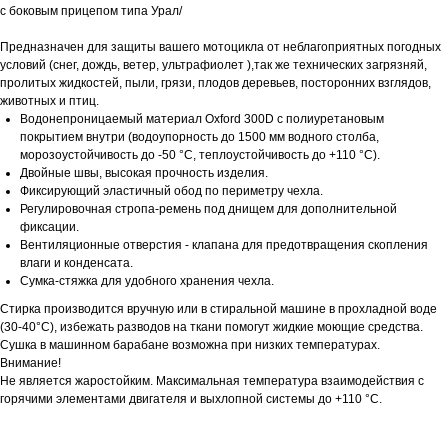
с боковым прицепом типа Урал/
Предназначен для защиты вашего мотоцикла от неблагоприятных погодных
условий (снег, дождь, ветер, ультрафиолет ),так же технических загрязняй,
пролитых жидкостей, пыли, грязи, плодов деревьев, посторонних взглядов,
животных и птиц.
Водонепроницаемый материал Oxford 300D с полиуретановым
покрытием внутри (водоупорность до 1500 мм водного столба,
морозоустойчивость до -50 °C, теплоустойчивость до +110 °C).
Двойные швы, высокая прочность изделия.
Фиксирующий эластичный обод по периметру чехла.
Регулировочная стропа-ремень под днищем для дополнительной
фиксации.
Вентиляционные отверстия - клапана для предотвращения скопления
влаги и конденсата.
Сумка-стяжка для удобного хранения чехла.
Стирка производится вручную или в стиральной машине в прохладной воде
(30-40°C), избежать разводов на ткани помогут жидкие моющие средства.
Сушка в машинном барабане возможна при низких температурах.
Внимание!
Не является жаростойким. Максимальная температура взаимодействия с
горячими элементами двигателя и выхлопной системы до +110 °C.